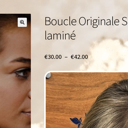
Boucle Originale S
🔍
laminé
Plage
€
30.00
–
€
42.00
de
prix :
€30.00
à
€42.00