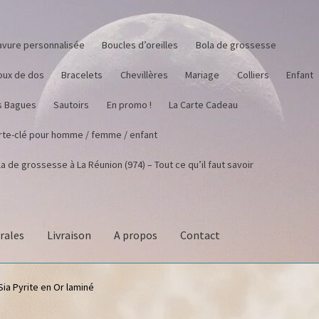
avure personnalisée
Boucles d’oreilles
Bola de grossesse
joux de dos
Bracelets
Chevillères
Mariage
Colliers
Enfant
s Bagues
Sautoirs
En promo !
La Carte Cadeau
rte-clé pour homme / femme / enfant
a de grossesse à La Réunion (974) – Tout ce qu’il faut savoir
rales
Livraison
A propos
Contact
Sia Pyrite en Or laminé