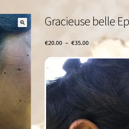
Gracieuse belle E
🔍
Plage
€
20.00
–
€
35.00
de
prix :
€20.00
à
€35.00