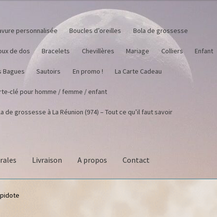
avure personnalisée
Boucles d’oreilles
Bola de grossesse
joux de dos
Bracelets
Chevillères
Mariage
Colliers
Enfant
s Bagues
Sautoirs
En promo !
La Carte Cadeau
rte-clé pour homme / femme / enfant
a de grossesse à La Réunion (974) – Tout ce qu’il faut savoir
rales
Livraison
A propos
Contact
Epidote