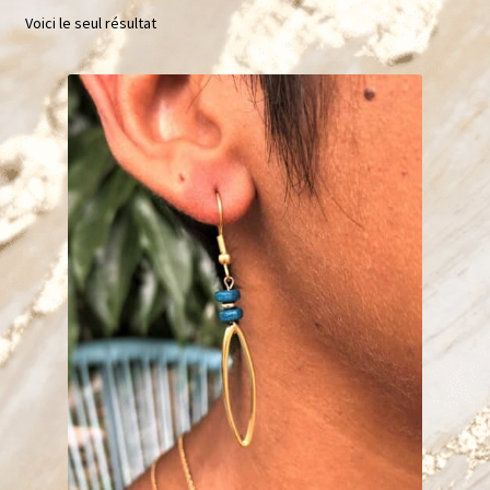
Voici le seul résultat
Bracelets
Chevillères
Gamme argentée
Mariage
Sautoirs
Les Bagues
Enfant
Bola de grossesse
En promo !