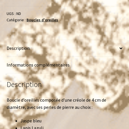
Précieuse
pierre
UGS :
ND
Catégorie :
Boucles d'oreilles
Description
Informations complémentaires
Description
Boucle d’oreilles composée d’une créole de 4 cm de
diamètre, avec ses perles de pierre au choix :
Jaspe bleu
Lapis Lazuli