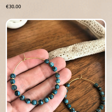
5 basé sur
€
30.00
notation
client