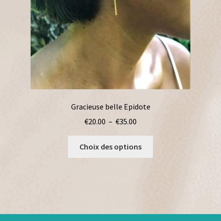
Gracieuse belle Epidote
Plage
€
20.00
–
€
35.00
de
Ce
prix :
Choix des options
produit
€20.00
a
à
plusieurs
€35.00
variations.
Les
options