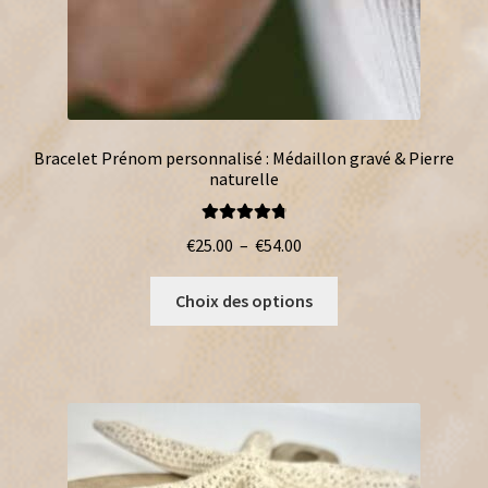
Bracelet Prénom personnalisé : Médaillon gravé & Pierre
naturelle
Note
4.86
Plage
€
25.00
–
€
54.00
sur 5
de
Ce
prix :
Choix des options
produit
€25.00
a
à
plusieurs
€54.00
variations.
Les
options
peuvent