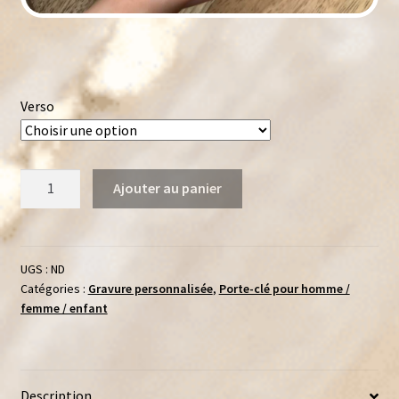
Verso
quantité
Ajouter au panier
de
Porte-
Clé
Personnalisé
UGS :
ND
Catégories :
Gravure personnalisée
,
Porte-clé pour homme /
Gravure
femme / enfant
|
Dessin
Enfant,
Empreinte,
Description