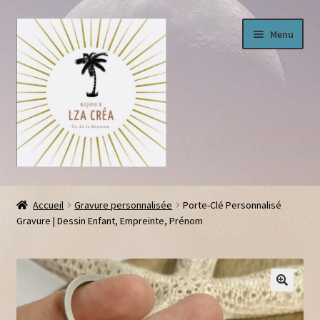
Aller
Aller
Menu
à
au
la
contenu
navigation
Ouvrir
Boutique
le
Accueil
Gravure personnalisée
Porte-Clé Personnalisé
menu
Gravure | Dessin Enfant, Empreinte, Prénom
Panier
enfant
Conditions générales
Livraison
🔍