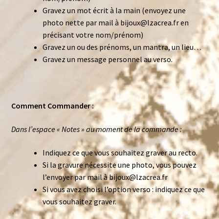
Gravez un mot écrit à la main (envoyez une
photo nette par mail à bijoux@lzacrea.fr en
précisant votre nom/prénom)
Gravez un ou des prénoms, un mantra, un lieu…
Gravez un message personnel au verso.
Comment Commander :
Dans l’espace « Notes » au moment de la commande :
Indiquez ce que vous souhaitez graver au recto.
Si la gravure nécessite une photo, vous pouvez
l’envoyer par mail à bijoux@lzacrea.fr
Si vous avez choisi l’option verso : indiquez ce que
vous souhaitez graver.