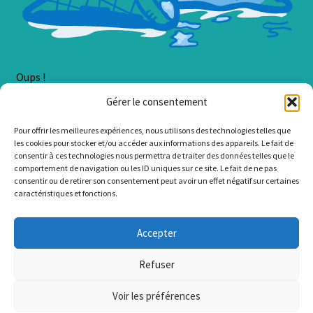
Oups !
Gérer le consentement
Une erreur est survenue lors du chargement du contenu.
Pour offrir les meilleures expériences, nous utilisons des technologies telles que
Erreur :
Cannot read property 'SortSelect' of undefined
les cookies pour stocker et/ou accéder aux informations des appareils. Le fait de
consentir à ces technologies nous permettra de traiter des données telles que le
comportement de navigation ou les ID uniques sur ce site. Le fait de ne pas
consentir ou de retirer son consentement peut avoir un effet négatif sur certaines
caractéristiques et fonctions.
© LzaCréa 2026
Accepter
.
Refuser
Voir les préférences