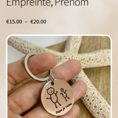
Empreinte, Prénom
Plage
€
15.00
–
€
20.00
de
prix :
€15.00
à
€20.00