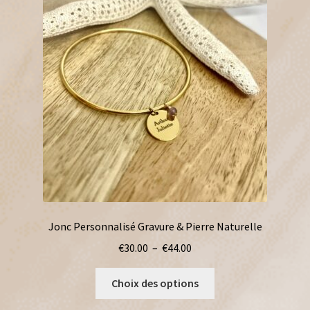
être
choisies
sur
la
page
du
produit
Jonc Personnalisé Gravure & Pierre Naturelle
Plage
€
30.00
–
€
44.00
de
Ce
prix :
Choix des options
produit
€30.00
a