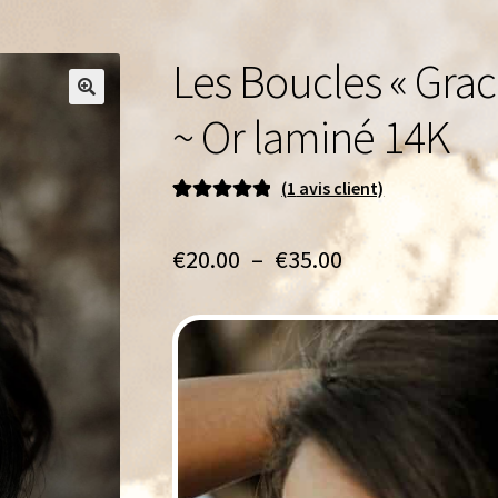
Les Boucles « Gra
🔍
~ Or laminé 14K
(
1
avis client)
Noté
1
5.00
sur
5 basé sur
Plage
€
20.00
–
€
35.00
notation
de
client
prix :
€20.00
à
€35.00