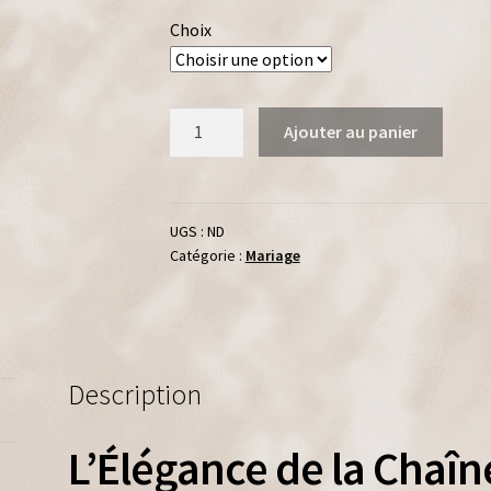
Choix
quantité
Ajouter au panier
de
Les
Boucles
"Gracieuse"
UGS :
ND
Catégorie :
Mariage
Eau
douce
~
Or
laminé
Description
14K
L’Élégance de la Chaîn