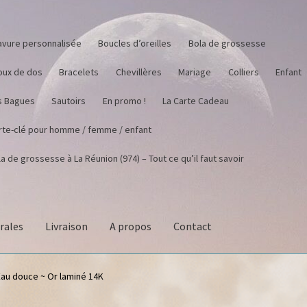
avure personnalisée
Boucles d’oreilles
Bola de grossesse
joux de dos
Bracelets
Chevillères
Mariage
Colliers
Enfant
s Bagues
Sautoirs
En promo !
La Carte Cadeau
rte-clé pour homme / femme / enfant
a de grossesse à La Réunion (974) – Tout ce qu’il faut savoir
rales
Livraison
A propos
Contact
Eau douce ~ Or laminé 14K