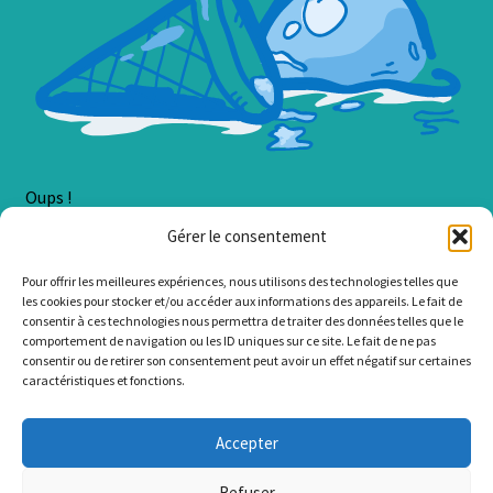
Oups !
Gérer le consentement
Une erreur est survenue lors du chargement du contenu.
Pour offrir les meilleures expériences, nous utilisons des technologies telles que
Erreur :
Cannot read property 'SortSelect' of undefined
les cookies pour stocker et/ou accéder aux informations des appareils. Le fait de
consentir à ces technologies nous permettra de traiter des données telles que le
comportement de navigation ou les ID uniques sur ce site. Le fait de ne pas
consentir ou de retirer son consentement peut avoir un effet négatif sur certaines
caractéristiques et fonctions.
© LzaCréa 2026
Accepter
.
Refuser