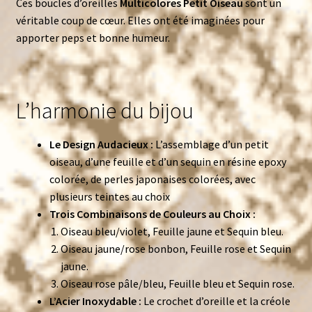
Ces boucles d’oreilles
Multicolores Petit Oiseau
sont un
véritable coup de cœur. Elles ont été imaginées pour
apporter peps et bonne humeur.
L’harmonie du bijou
Le Design Audacieux :
L’assemblage d’un petit
oiseau, d’une feuille et d’un sequin en résine epoxy
colorée, de perles japonaises colorées, avec
plusieurs teintes au choix
Trois Combinaisons de Couleurs au Choix :
Oiseau bleu/violet, Feuille jaune et Sequin bleu.
Oiseau jaune/rose bonbon, Feuille rose et Sequin
jaune.
Oiseau rose pâle/bleu, Feuille bleu et Sequin rose.
L’Acier Inoxydable :
Le crochet d’oreille et la créole