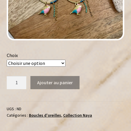
Choix
quantité
Ajouter au panier
de
Boucles
d’Oreilles
Multicolores
UGS :
ND
Catégories :
Boucles d'oreilles
,
Collection Naya
Petit
Oiseau