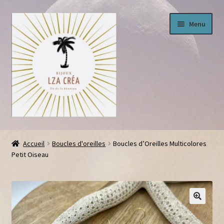
Aller
Aller
Menu
à
au
la
contenu
navigation
Ouvrir
Boutique
le
Accueil
Boucles d'oreilles
Boucles d’Oreilles Multicolores
menu
Petit Oiseau
Panier
enfant
Conditions générales
Livraison
🔍