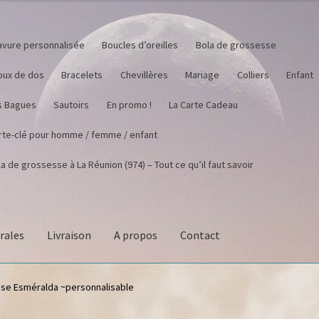
avure personnalisée
Boucles d’oreilles
Bola de grossesse
joux de dos
Bracelets
Chevillères
Mariage
Colliers
Enfant
s Bagues
Sautoirs
En promo !
La Carte Cadeau
rte-clé pour homme / femme / enfant
a de grossesse à La Réunion (974) – Tout ce qu’il faut savoir
rales
Livraison
A propos
Contact
se Esméralda ~personnalisable