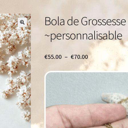
Bola de Grossesse
🔍
~personnalisable
Plage
€
55.00
–
€
70.00
de
prix :
€55.00
à
€70.00