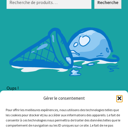
Recherche
Oups !
Gérer le consentement
Une erreur est survenue lors du chargement du contenu.
Pour offrir les meilleures expériences, nous utilisons des technologies telles que
Erreur :
Cannot read property 'SortSelect' of undefined
les cookies pour stocker et/ou accéder aux informations des appareils. Le fait de
consentir à ces technologies nous permettra de traiter des données telles que le
comportement de navigation ou les ID uniques sur ce site. Le fait de ne pas