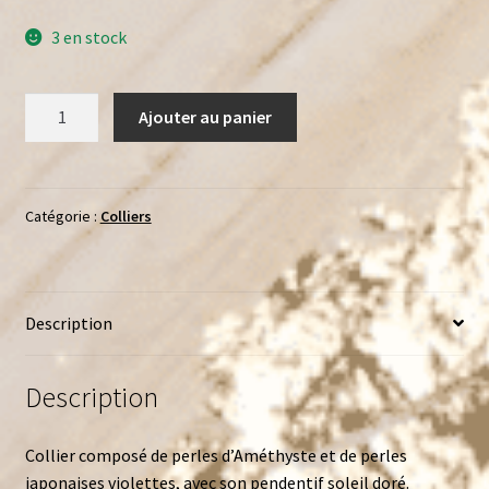
3 en stock
quantité
Ajouter au panier
de
Collier
soleil
d'Améthyste
Catégorie :
Colliers
Description
Description
Collier composé de perles d’Améthyste et de perles
japonaises violettes, avec son pendentif soleil doré.