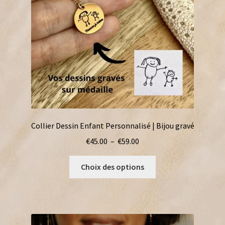
Collier Dessin Enfant Personnalisé | Bijou gravé
Plage
€
45.00
–
€
59.00
de
Ce
prix :
Choix des options
produit
€45.00
a
à
plusieurs
€59.00
variations.
Les