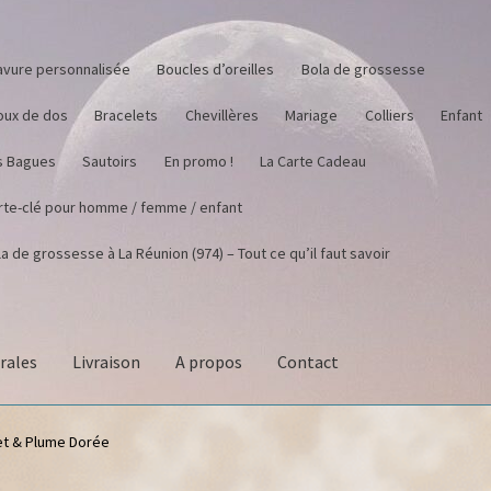
avure personnalisée
Boucles d’oreilles
Bola de grossesse
joux de dos
Bracelets
Chevillères
Mariage
Colliers
Enfant
s Bagues
Sautoirs
En promo !
La Carte Cadeau
rte-clé pour homme / femme / enfant
a de grossesse à La Réunion (974) – Tout ce qu’il faut savoir
rales
Livraison
A propos
Contact
et & Plume Dorée