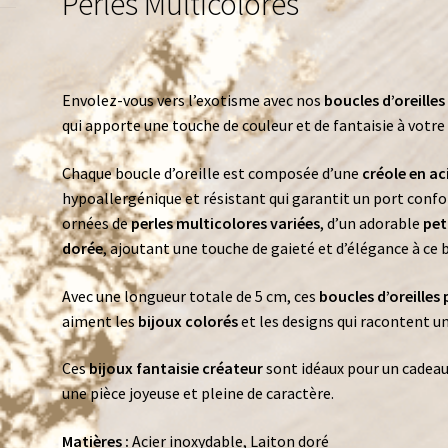
Perles Multicolores
Envolez-vous vers l’exotisme avec nos
boucles d’oreilles
qui apporte une touche de couleur et de fantaisie à votre 
Chaque boucle d’oreille est composée d’une
créole en ac
hypoallergénique et résistant qui garantit un port confo
ornées de
perles multicolores variées
, d’un adorable
pet
dorée
, ajoutant une touche de gaieté et d’élégance à ce b
Avec une longueur totale de 5 cm, ces
boucles d’oreilles
aiment les
bijoux colorés
et les designs qui racontent un
Ces
bijoux fantaisie créateur
sont idéaux pour un cadeau
une pièce joyeuse et pleine de caractère.
Matières :
Acier inoxydable, Laiton doré