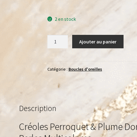
2 en stock
quantité
Ajouter au panier
de
Créoles
Perroquet
&
Catégorie :
Boucles d'oreilles
Plume
Dorée
Description
Créoles Perroquet & Plume Dor