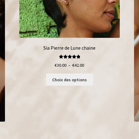
Sia Pierre de Lune chaine
Note
5.00
sur
Plage
€
30.00
–
€
42.00
5
de
Ce
prix :
Choix des options
produit
€30.00
a
à
plusieurs
€42.00
variations.
Les
options
peuvent
être
choisies