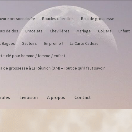
avure personnalisée
Boucles d’oreilles
Bola de grossesse
joux de dos
Bracelets
Chevillères
Mariage
Colliers
Enfant
s Bagues
Sautoirs
En promo !
La Carte Cadeau
rte-clé pour homme / femme / enfant
a de grossesse à La Réunion (974) – Tout ce qu’il faut savoir
rales
Livraison
A propos
Contact