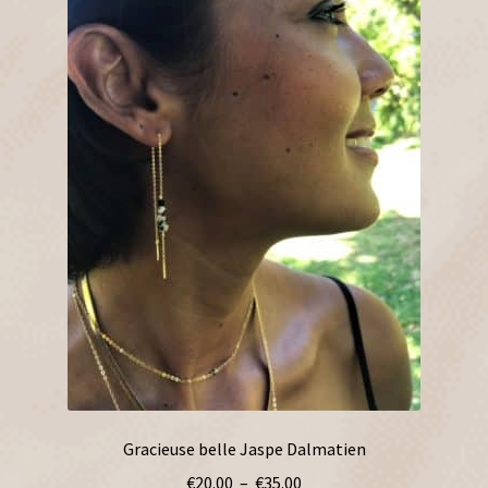
Gracieuse belle Jaspe Dalmatien
Plage
€
20.00
–
€
35.00