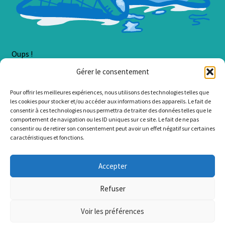
Oups !
Gérer le consentement
Une erreur est survenue lors du chargement du contenu.
Pour offrir les meilleures expériences, nous utilisons des technologies telles que
Erreur :
Cannot read property 'SortSelect' of undefined
les cookies pour stocker et/ou accéder aux informations des appareils. Le fait de
consentir à ces technologies nous permettra de traiter des données telles que le
comportement de navigation ou les ID uniques sur ce site. Le fait de ne pas
consentir ou de retirer son consentement peut avoir un effet négatif sur certaines
caractéristiques et fonctions.
© LzaCréa 2026
Accepter
.
Refuser
Voir les préférences