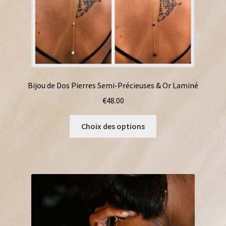
Bijou de Dos Pierres Semi-Précieuses & Or Laminé
€
48.00
Ce
Choix des options
produit
a
plusieurs
variations.
Les
options
peuvent
être