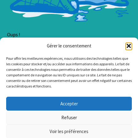
Oups !
Gérer le consentement
Une erreur est survenue lors du chargement du contenu.
Pour offrir les meilleures expériences, nous utilisons des technologies telles que
Erreur :
Cannot read property 'SortSelect' of undefined
les cookies pour stocker et/ou accéder aux informations des appareils. Le fait de
consentir à ces technologies nous permettra de traiter des données telles que le
comportement de navigation ou les ID uniques sur ce site. Le fait de ne pas
consentir ou de retirer son consentement peut avoir un effet négatif sur certaines
caractéristiques et fonctions.
© LzaCréa 2026
Accepter
.
Refuser
Voir les préférences