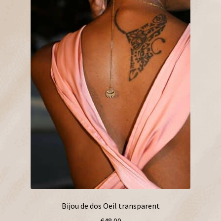
choisies
sur
la
page
du
produit
Bijou de dos Oeil transparent