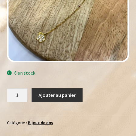
6 en stock
quantité
Ajouter au panier
de
Bijou
de
dos
Catégorie :
Bijoux de dos
Papillon