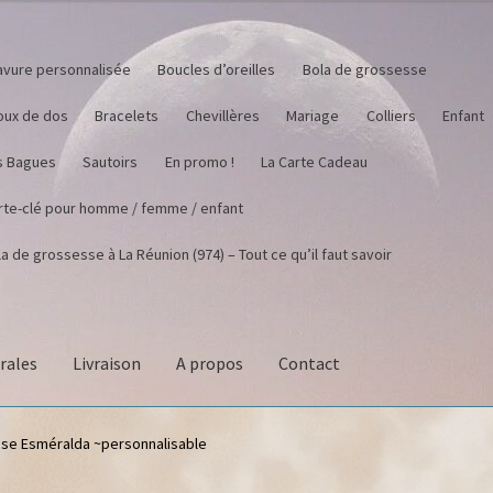
avure personnalisée
Boucles d’oreilles
Bola de grossesse
joux de dos
Bracelets
Chevillères
Mariage
Colliers
Enfant
s Bagues
Sautoirs
En promo !
La Carte Cadeau
rte-clé pour homme / femme / enfant
a de grossesse à La Réunion (974) – Tout ce qu’il faut savoir
rales
Livraison
A propos
Contact
se Esméralda ~personnalisable