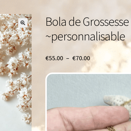
Bola de Grossesse
🔍
~personnalisable
Plage
€
55.00
–
€
70.00
de
prix :
€55.00
à
€70.00